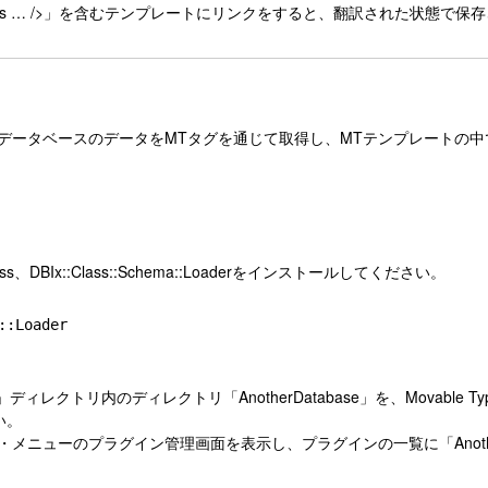
ans … />」を含むテンプレートにリンクをすると、翻訳された状態で保
のデータベースのデータをMTタグを通じて取得し、MTテンプレートの
ass、DBIx::Class::Schema::Loaderをインストールしてください。
ディレクトリ内のディレクトリ「AnotherDatabase」を、Movable 
い。
ステム・メニューのプラグイン管理画面を表示し、プラグインの一覧に「Anoth