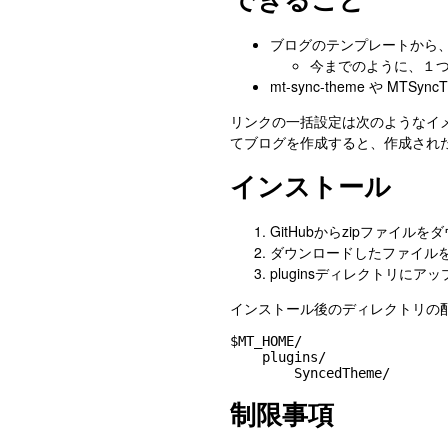
ブログのテンプレートから
今までのように、１
mt-sync-theme や MT
リンクの一括設定は次のようなイ
てブログを作成すると、作成され
インストール
GitHubからzipファイル
ダウンロードしたファイル
pluginsディレクトリに
インストール後のディレクトリの
$MT_HOME/

    plugins/

制限事項