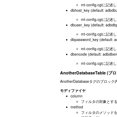
mt-config.cgi
dbhost_key (default: adbdb
mt-config.cgi
dbuser_key (default: adbd
mt-config.cgi
dbpassword_key (default: a
mt-config.cgi
dbencode (default: adbdbe
mt-config.cgi
AnotherDatabaseTable (
AnotherDatabaseタグ
モディファイヤ
column
フィルタの対象とするc
method
フィルタのメソッドを