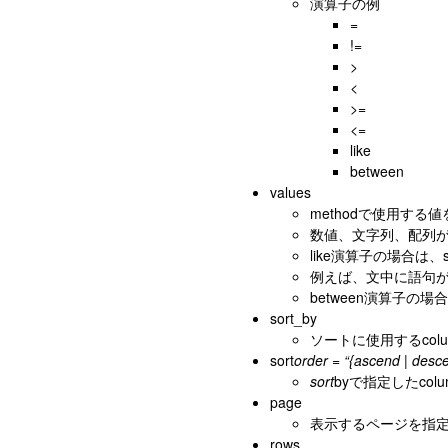
演算子の例
=
!=
>
<
>=
<=
like
between
values
methodで使用する
数値、文字列、配列が利
like演算子の場合は
例えば、文中に語句が
between演算子の
sort_by
ソートに使用するcol
sort
order = “{ascend | desc
sort
byで指定したco
page
表示するページを指
rows