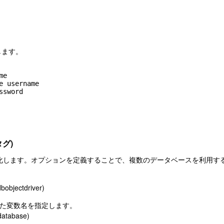
記します。
e

e username

sword

タグ)
化します。オプションを定義することで、複数のデータベースを利用す
dbobjectdriver)
に記述した変数名を指定します。
database)