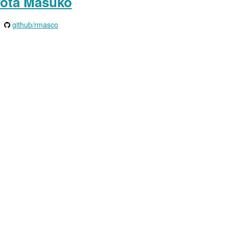
ota Masuko
github/rmasco