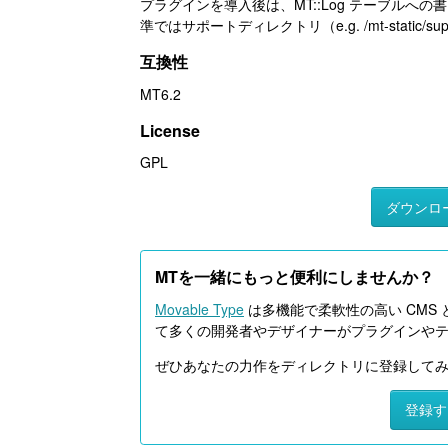
プラグインを導入後は、MT::Log テーブル
準ではサポートディレクトリ（e.g. /mt-static/s
互換性
MT6.2
License
GPL
ダウンロ
MTを一緒にもっと便利にしませんか？
Movable Type
は多機能で柔軟性の高い CMS 
て多くの開発者やデザイナーがプラグインや
ぜひあなたの力作をディレクトリに登録して
登録す