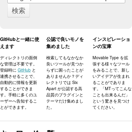
検索
GitHubと一緒に使
公認で良いモノを
インスピレーショ
えます
集めました
ンの宝庫
ディレクトリの面倒
検索してもなかなか
Movable Type を拡
な管理は不要です。
良いツールが見つか
張する様々なツール
登録時に
GitHub
と
らずに困ったことが
をみることで、新し
連携させることで、
ありませんか？ディ
いアイデアが生まれ
自動的に情報を更新
レクトリでは Six
ることがでありま
することができま
Apart が公認する高
す。「MTってこんな
す。手軽に多くのユ
品質のプラグインと
ことも出来るんだ」
ーザーへ告知するこ
テーマだけ集めまし
という驚きを見つけ
とができます。
た。
てください。