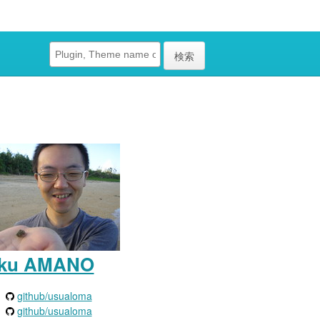
検索
aku AMANO
github/usualoma
github/usualoma