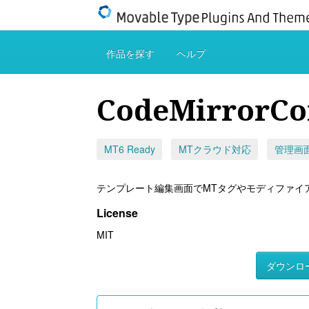
作品を探す
ヘルプ
CodeMirrorC
MT6 Ready
MTクラウド対応
管理画
テンプレート編集画面でMTタグやモディファイ
License
MIT
ダウンロ