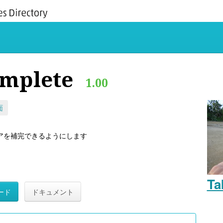
omplete
1.00
面
アを補完できるようにします
T
ード
ドキュメント