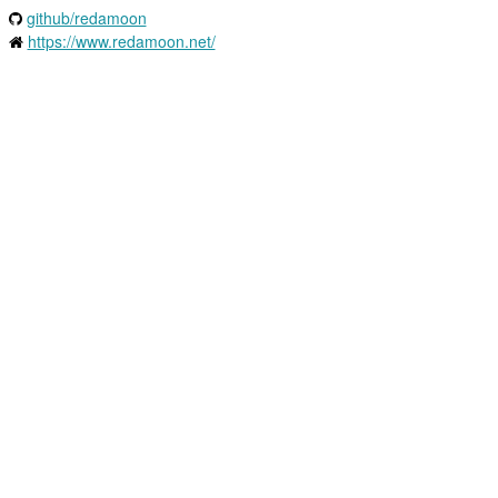
github/redamoon
https://www.redamoon.net/